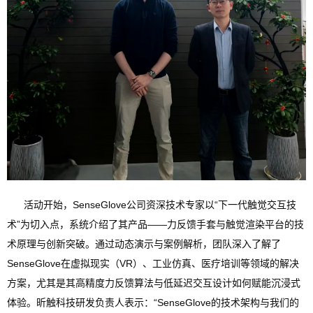
活动开始，SenseGlove公司资深技术专家以“下一代触觉交互技
术”为切入点，系统介绍了其产品——
力反馈手套与触觉渲染平台
的技
术原理与创新突破。通过动态演示与案例解析，团队深入了解了
SenseGlove在虚拟现实（VR）、工业仿真、医疗培训等领域的解决
方案，尤其是其高精度力反馈算法与低延迟交互设计如何赋能沉浸式
体验。昕触科技研发负责人表示：“SenseGlove的技术架构与我们的