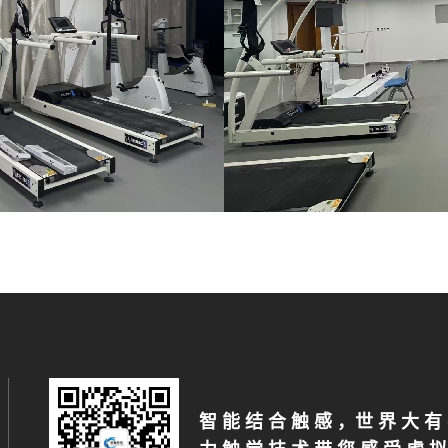
智 能 结 合 触 感 ，世 界 大 有