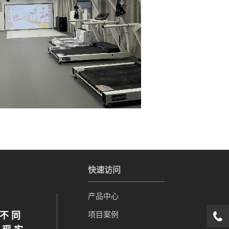
快速访问
产品中心
项目案例
 不 同