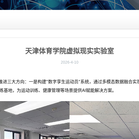
天津体育学院虚拟现实实验室
2026-4-10
点推进三大方向：一是构建"数字孪生运动员"系统，通过多模态数据融合
练基地，为运动训练、健康管理等场景提供AI赋能解决方案。