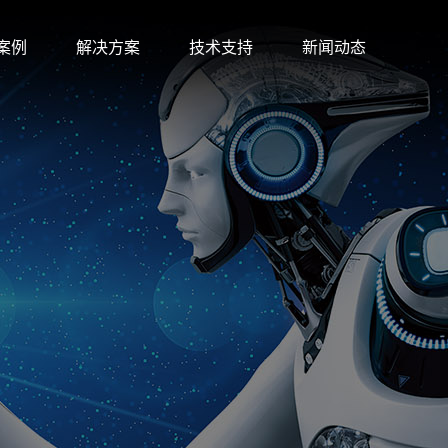
案例
解决方案
技术支持
新闻动态