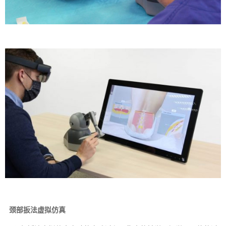
颈部扳法虚拟仿真