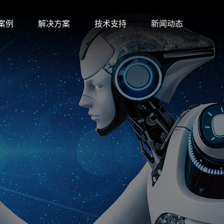
案例
解决方案
技术支持
新闻动态