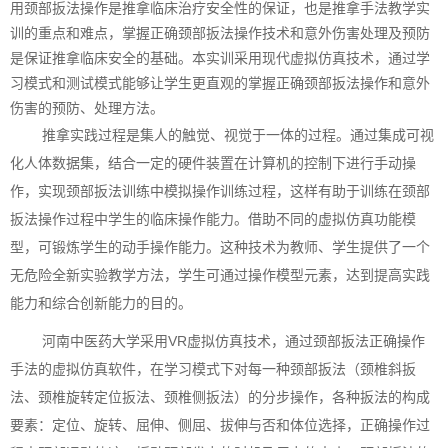
用颈部扳法操作是推拿临床治疗安全性的保证，也是推拿手法教学实
训的重点和难点，掌握正确颈部扳法操作技术和意外伤害处理及预防
是保证推拿临床安全的基础。本实训采用现代虚拟仿真技术，通过学
习模式和测试模式能够让学生更直观的掌握正确颈部扳法操作和意外
伤害的预防、处理方法。
推拿实践过程是集人的触觉、视觉于一体的过程。通过集成可视
化人体数据集，结合一定的硬件装置在计算机的控制下进行手动操
作，实现颈部扳法训练中模拟操作训练过程，这样有助于训练在颈部
扳法操作过程中学生的临床操作能力。借助不同的虚拟仿真功能模
型，可锻炼学生的动手操作能力。这种技术为教师、学生提供了一个
无危险全新实验教学方法，学生可通过操作模型元素，达到提高实践
能力和综合创新能力的目的。
河南中医药大学采用VR虚拟仿真技术，通过颈部扳法正确操作
手法的虚拟仿真软件，在学习模式下对每一种颈部扳法（颈椎斜扳
法、颈椎旋转定位扳法、颈椎侧扳法）的分步操作，各种扳法的构成
要素：定位、旋转、屈伸、侧屈、拔伸与否和体位选择，正确操作过