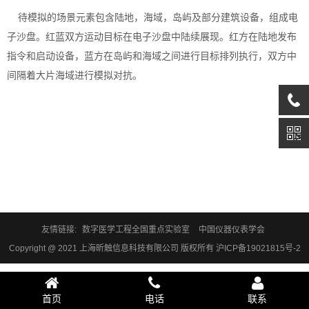
待模拟的场景元素包含陆地，海域，岛屿及部分建筑设备，组成电
子沙盘。红蓝双方运动目标在电子沙盘中陆续展现。红方在陆地发布
指令和启动设备，蓝方在岛屿和海域之间进行目标排列执行，双方中
间隔着大片海域进行模拟对抗。
友情链接:
数字医学工程全国重点实验室
中国仪器仪表学会
Copyright @ 2021 上海昕触信息科技有限公司 版权所有
沪ICP备19021815号-2
首页
电话
联系